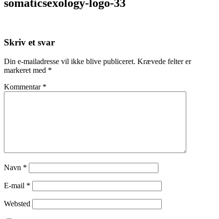
somaticsexology-logo-33
Skriv et svar
Din e-mailadresse vil ikke blive publiceret.
Krævede felter er
markeret med
*
Kommentar
*
Navn
*
E-mail
*
Websted