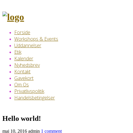
Skip
to
content
Forside
Workshops & Events
Uddannelser
Etik
Kalender
Nyhedsbrev
Kontakt
Gavekort
Om Os
Privatlivspolitik
Handelsbetingelser
Hello world!
maj 10, 2016
admin
1 comment