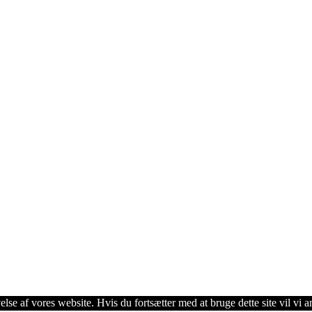
lse af vores website. Hvis du fortsætter med at bruge dette site vil vi a