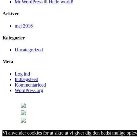
Mr WordPress
til
Hello world!
Arkiver
maj 2016
Kategorier
Uncategorized
Meta
Log ind
Indlægsfeed
Kommentarfeed
WordPress.org
Theme by Tesseract
Vi anvender cookies for at sikre at vi giver dig den bedst mulige opleve