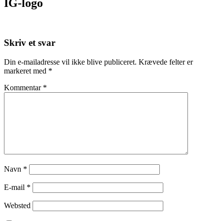
IG-logo
Skriv et svar
Din e-mailadresse vil ikke blive publiceret.
Krævede felter er
markeret med
*
Kommentar
*
Navn
*
E-mail
*
Websted