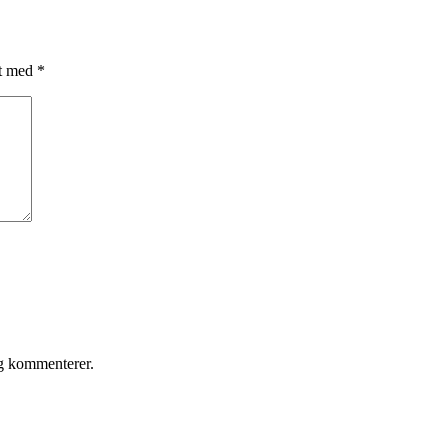
et med
*
eg kommenterer.