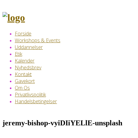
Skip
to
content
Forside
Workshops & Events
Uddannelser
Etik
Kalender
Nyhedsbrev
Kontakt
Gavekort
Om Os
Privatlivspolitik
Handelsbetingelser
jeremy-bishop-vyiDIiYELlE-unsplash